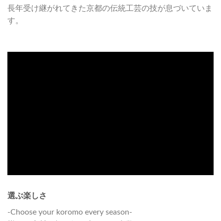
長年受け継がれてきた京都の伝統工芸の技が息づいていま
す。
選ぶ楽しさ
-Choose your koromo every season-