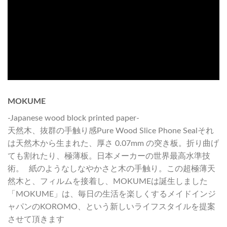
MOKUME
-Japanese wood block printed paper-
天然木、抜群の手触り感Pure Wood Slice Phone Sealそれ
は天然木から生まれた、厚さ 0.07mm の突き板。折り曲げ
ても割れたり、極薄板。日本メーカーの世界最高水準技
術。 紙のようなしなやかさと木の手触り。この超極薄天
然木と、フィルムを接着し、MOKUMEは誕生しました
「MOKUME」は、毎日の生活を楽しくするメイドインジ
ャパンのKOROMO、という新しいライフスタイルを提案
させて頂きます