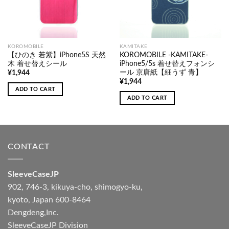
KOROMOBILE
KAMITAKE
【ひのき 若紫】iPhone5S 天然
KOROMOBILE -KAMITAKE-
木 着せ替えシール
iPhone5/5s 着せ替えフォンシ
ール 京唐紙【細うず 青】
¥
1,944
¥
1,944
ADD TO CART
ADD TO CART
CONTACT
SleeveCaseJP
902, 746-3, kikuya-cho, shimogyo-ku,
kyoto, Japan 600-8464
Dengdeng,Inc.
SleeveCaseJP Division