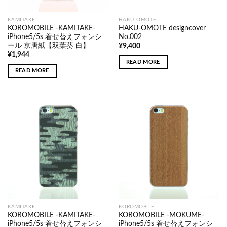
KAMITAKE
HAKU-OMOTE
KOROMOBILE -KAMITAKE-
HAKU-OMOTE designcover
iPhone5/5s 着せ替えフォンシ
No.002
ール 京唐紙【双葉葵 白】
¥
9,400
¥
1,944
READ MORE
READ MORE
KAMITAKE
KOROMOBILE
KOROMOBILE -KAMITAKE-
KOROMOBILE -MOKUME-
iPhone5/5s 着せ替えフォンシ
iPhone5/5s 着せ替えフォンシ