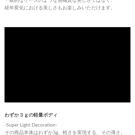
一般的なケースのような無機質な美しさではなく、
経年変化における美しさもお楽しみいただけます。
わずか３ｇの軽量ボディ
-Super Light Decoration-
その商品本体はわずか3g。軽さを実現する、その薄さ。