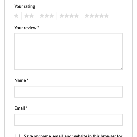
Your rating
1
2
3
4
5
Your review
*
Name
*
Email
*
Save my name, email, and website in this browser for