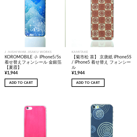
J -NISHIYAMA JISAKU WORKS
KAMITAKE
KOROMOBILE -J- iPhone5/5s
【菊市松 茶】 京唐紙 iPhone5S
着せ替えフォンシール 金銀箔
/ iPhone5 着せ替え フォンシー
【夏霞】
ル
¥
1,944
¥
1,944
ADD TO CART
ADD TO CART