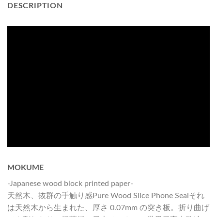
DESCRIPTION
MOKUME
-Japanese wood block printed paper-
天然木、抜群の手触り感Pure Wood Slice Phone Sealそれ
は天然木から生まれた、厚さ 0.07mm の突き板。折り曲げ