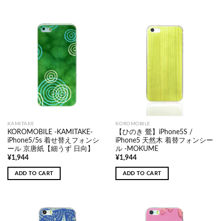
KAMITAKE
KOROMOBILE
KOROMOBILE -KAMITAKE-
【ひのき 鶯】iPhone5S /
iPhone5/5s 着せ替えフォンシ
iPhone5 天然木 着替フォンシー
ール 京唐紙【細うず 日向】
ル -MOKUME
¥
1,944
¥
1,944
ADD TO CART
ADD TO CART