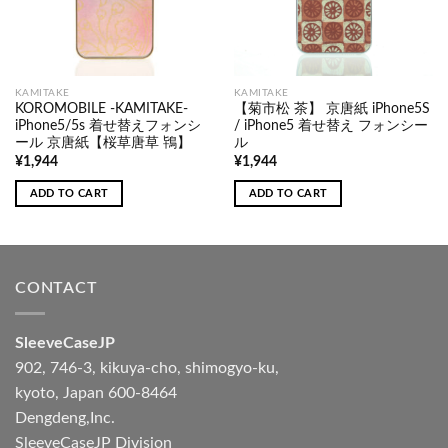
KAMITAKE
KAMITAKE
KOROMOBILE -KAMITAKE-
【菊市松 茶】 京唐紙 iPhone5S
iPhone5/5s 着せ替えフォンシ
/ iPhone5 着せ替え フォンシー
ール 京唐紙【桜草唐草 鴇】
ル
¥
1,944
¥
1,944
ADD TO CART
ADD TO CART
CONTACT
SleeveCaseJP
902, 746-3, kikuya-cho, shimogyo-ku,
kyoto, Japan 600-8464
Dengdeng,Inc.
SleeveCaseJP Division