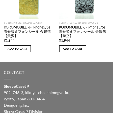
J -NISHIYAMA JISAKU WORKS
J -NISHIYAMA JISAKU WORKS
KOROMOBILE -J- iPhone5/5s
KOROMOBILE -J- iPhone5/5s
着せ替えフォンシール 金銀箔
着せ替えフォンシール 金銀箔
【貴賓】
【時空】
¥
1,944
¥
1,944
ADD TO CART
ADD TO CART
CONTACT
SleeveCaseJP
902, 746-3, kikuya-cho, shimogyo-ku,
kyoto, Japan 600-8464
Dengdeng,Inc.
SleeveCaseJP Division