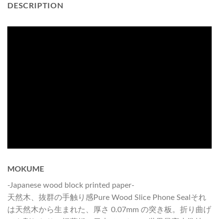
DESCRIPTION
MOKUME
-Japanese wood block printed paper-
天然木、抜群の手触り感Pure Wood Slice Phone Sealそれ
は天然木から生まれた、厚さ 0.07mm の突き板。折り曲げ