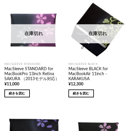
在庫切れ
在庫切れ
MACSLEEVE STANDARD
MACSLEEVE BLACK
MacSleeve STANDARD for
MacSleeve BLACK for
MacBookPro 13inch Retina
MacBookAir 11inch -
SAKURA （2013モデル対応）
KARAKUSA
¥
11,000
¥
12,300
続きを読む
続きを読む