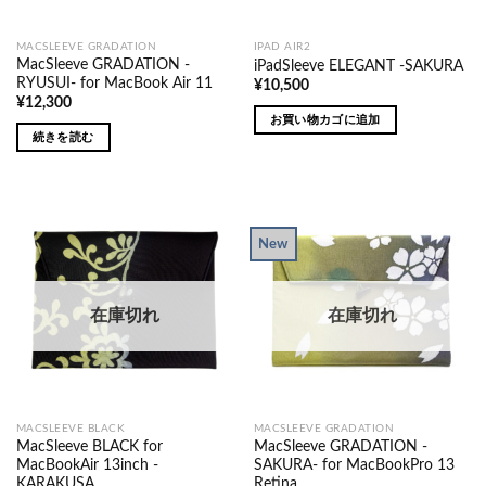
MACSLEEVE GRADATION
IPAD AIR2
MacSleeve GRADATION -
iPadSleeve ELEGANT -SAKURA
RYUSUI- for MacBook Air 11
¥
10,500
¥
12,300
お買い物カゴに追加
続きを読む
New
在庫切れ
在庫切れ
MACSLEEVE BLACK
MACSLEEVE GRADATION
MacSleeve BLACK for
MacSleeve GRADATION -
MacBookAir 13inch -
SAKURA- for MacBookPro 13
KARAKUSA
Retina