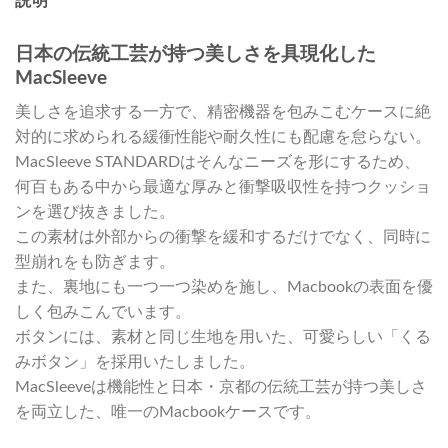
説明
日本の伝統工芸が持つ美しさを具現化した
MacSleeve
美しさを追求する一方で、精密機器を包みこむケースに絶
対的に求められる緩衝性能や耐久性にも配慮を怠らない。
MacSleeve STANDARDはそんなニーズを形にするため、
何百もある中から最適な厚みと衝撃吸収性を持つクッショ
ンを選び抜きました。
この素材は外部からの衝撃を緩和するだけでなく、同時に
型崩れをも防ぎます。
また、裏地にも一つ一つ染めを施し、Macbookの表面を優
しく包みこんでいます。
ボタンには、素材と同じ生地を用いた、可愛らしい「くる
みボタン」を採用いたしました。
MacSleeveは機能性と日本・京都の伝統工芸が持つ美しさ
を両立した、唯一のMacbookケースです。