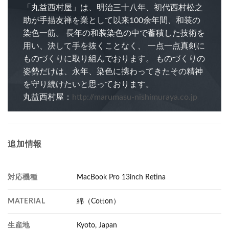
「丸益西村屋」は、明治三十八年、初代西村松之
助が手描友禅を業として以来100余年間、和装の
染色一筋。 長年の和装染色の中で蓄積した技術を
用い、決して手を抜くことなく、 一点一点真剣に
ものづくりに取り組んでおります。 ものづくりの
姿勢だけは、永年、染色に携わってきたその精神
を守り続けたいと思っております。
丸益西村屋：
http://marumasu-nishimuraya.co.jp
追加情報
対応機種
MacBook Pro 13inch Retina
MATERIAL
綿（Cotton）
生産地
Kyoto, Japan