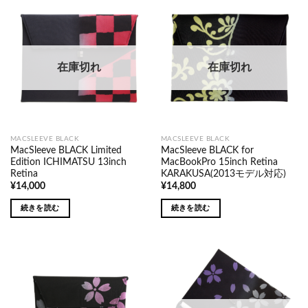
在庫切れ
在庫切れ
MACSLEEVE BLACK
MACSLEEVE BLACK
MacSleeve BLACK Limited
MacSleeve BLACK for
Edition ICHIMATSU 13inch
MacBookPro 15inch Retina
Retina
KARAKUSA(2013モデル対応)
¥
14,000
¥
14,800
続きを読む
続きを読む