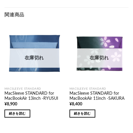
関連商品
在庫切れ
在庫切れ
MACSLEEVE STANDARD
MACSLEEVE STANDARD
MacSleeve STANDARD for
MacSleeve STANDARD for
MacBookAir 13inch -RYUSUI
MacBookAir 11inch -SAKURA
¥
8,900
¥
8,400
続きを読む
続きを読む