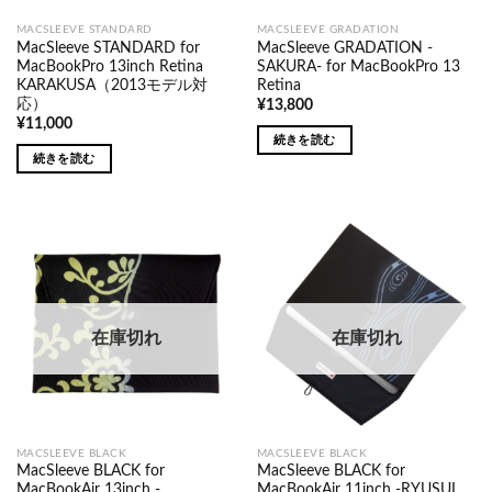
MACSLEEVE STANDARD
MACSLEEVE GRADATION
MacSleeve STANDARD for
MacSleeve GRADATION -
MacBookPro 13inch Retina
SAKURA- for MacBookPro 13
KARAKUSA（2013モデル対
Retina
応）
¥
13,800
¥
11,000
続きを読む
続きを読む
在庫切れ
在庫切れ
MACSLEEVE BLACK
MACSLEEVE BLACK
MacSleeve BLACK for
MacSleeve BLACK for
MacBookAir 13inch -
MacBookAir 11inch -RYUSUI