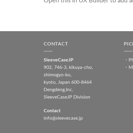
Open this in UX Builder to add a
CONTACT
PI
SleeveCaseJP
・
Ph
902, 746-3, kikuya-cho,
・
M
shimogyo-ku,
kyoto, Japan 600-8464
Dengdeng,Inc.
SleeveCaseJP Division
Contact
info@sleevecase.jp