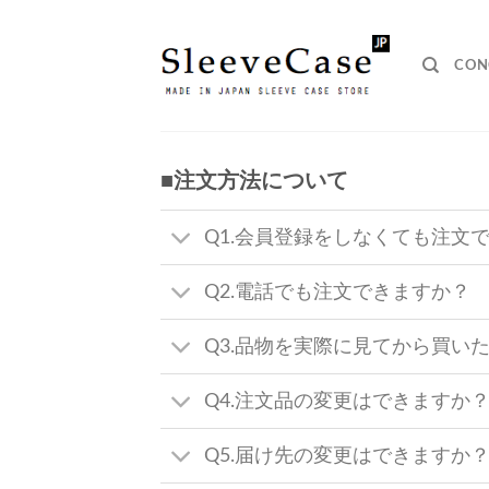
Skip
to
content
CON
■注文方法について
Q1.会員登録をしなくても注文
Q2.電話でも注文できますか？
Q3.品物を実際に見てから買い
Q4.注文品の変更はできますか
Q5.届け先の変更はできますか