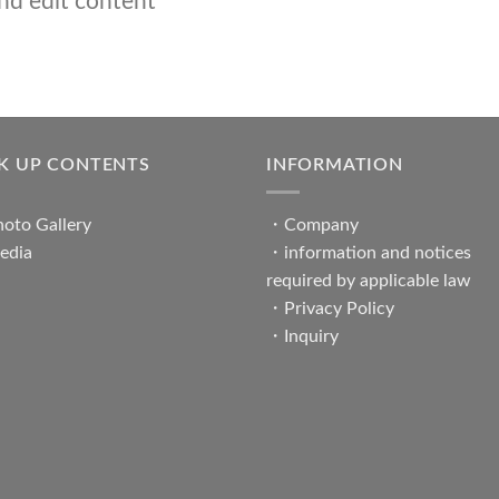
nd edit content
CK UP CONTENTS
INFORMATION
oto Gallery
・
Company
edia
・
information and notices
required by applicable law
・
Privacy Policy
・
Inquiry