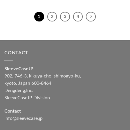
1
2
3
4
CONTACT
SleeveCaseJP
902, 746-3, kikuya-cho, shimogyo-ku,
kyoto, Japan 600-8464
Dengdeng,Inc.
SleeveCaseJP Division
Contact
info@sleevecase.jp