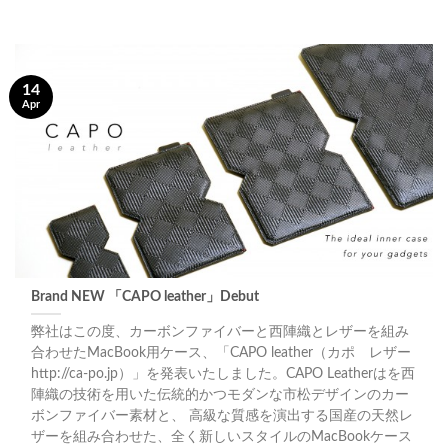
14
Apr
Brand NEW 「CAPO leather」Debut
弊社はこの度、カーボンファイバーと西陣織とレザーを組み
合わせたMacBook用ケース、「CAPO leather（カポ レザー
http://ca-po.jp）」を発表いたしました。CAPO Leatherはを西
陣織の技術を用いた伝統的かつモダンな市松デザインのカー
ボンファイバー素材と、 高級な質感を演出する国産の天然レ
ザーを組み合わせた、全く新しいスタイルのMacBookケース