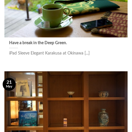
Have a break in the Deep Green.
iPad Sleeve Elegant Karakusa at Okinawa [...]
21
May