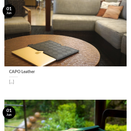
01
Jun
CAPO Leather
[...]
01
Jun