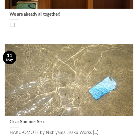
We are already all together!
[...]
11
May
Clear Summer Sea.
HAKU-OMOTE by Nishiyama Jisaku Works [...]