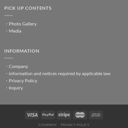
PICK UP CONTENTS
・
Photo Gallery
・
Media
INFORMATION
・
Company
・
information and notices required by applicable law
・
Privacy Policy
・
Inquiry
COMPANY
PRIVACY POLICY