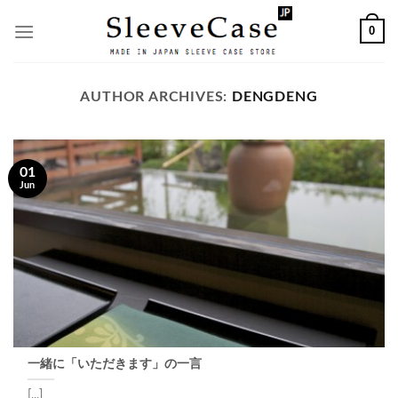
Skip
0
to
content
AUTHOR ARCHIVES:
DENGDENG
01
Jun
一緒に「いただきます」の一言
[...]