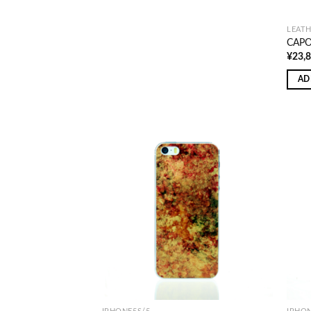
LEAT
CAPO 
¥
23,
AD