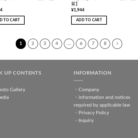
紫】
44
¥
1,944
D TO CART
ADD TO CART
1
2
3
4
…
6
7
8
CK UP CONTENTS
INFORMATION
oto Gallery
・
Company
edia
・
information and notices
required by applicable law
・
Privacy Policy
・
Inquiry