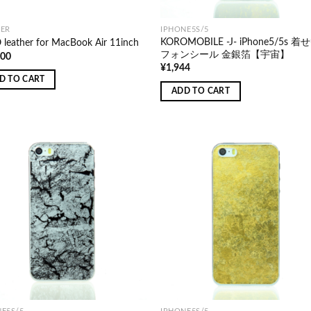
HER
IPHONE5S/5
KOROMOBILE -J- iPhone5/5s 
leather for MacBook Air 11inch
フォンシール 金銀箔【宇宙】
800
¥
1,944
D TO CART
ADD TO CART