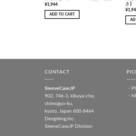
き】
¥
1,944
¥
1,9
ADD TO CART
AD
CONTACT
PI
SleeveCaseJP
・
Ph
902, 746-3, kikuya-cho,
・
M
shimogyo-ku,
kyoto, Japan 600-8464
Dengdeng,Inc.
SleeveCaseJP Division