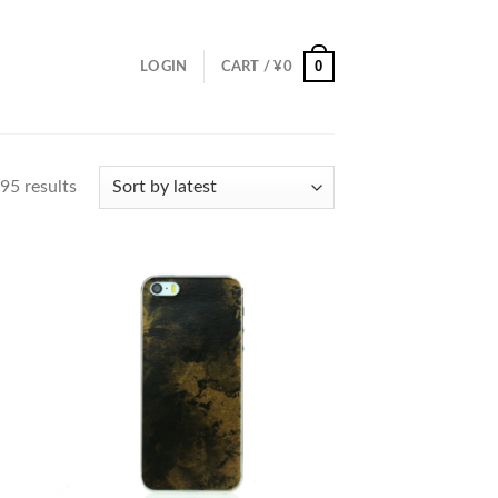
0
LOGIN
CART /
¥
0
95 results