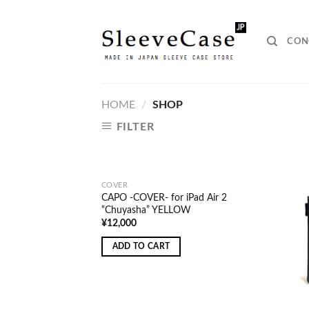
Skip
to
content
CON
HOME
/
SHOP
FILTER
COVER
CAPO -COVER- for iPad Air 2
“Chuyasha” YELLOW
¥
12,000
ADD TO CART