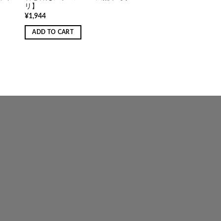
リ】
¥
1,944
ADD TO CART